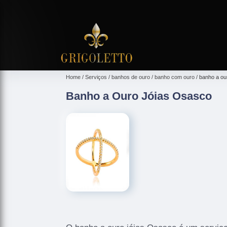
Home
Serviços
banhos de ouro
banho com ouro
banho a ou
Banho a Ouro Jóias Osasco