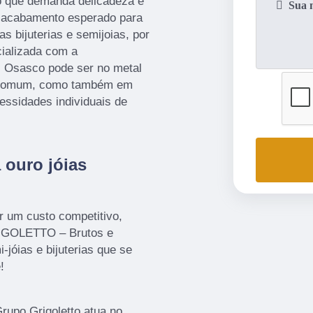
o que demanda delicadeza e
o acabamento esperado para
s bijuterias e semijoias, por
cializada com a
as Osasco pode ser no metal
s comum, como também em
essidades individuais de
 ouro jóias
or um custo competitivo,
IGOLETTO – Brutos e
jóias e bijuterias que se
!
rupo Grigoletto atua no