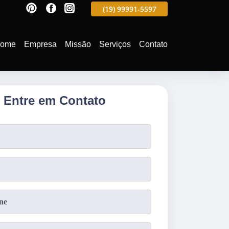
88
(19)
3701-4682
(19)
99991-5597
(19)
3701-4988
ome
Empresa
Missão
Serviços
Contato
Entre em Contato