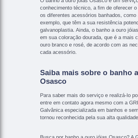
O banho a ouro jóias Osasco é um serviç
conhecimento técnico, a fim de oferecer 
os diferentes acessórios banhados, como a
exemplo, que têm a sua resistência poten
galvanoplastia. Ainda, o banho a ouro jói
em sua coloração dourada, que é a mai
ouro branco e rosé, de acordo com as nec
cada acessório.
Saiba mais sobre o banho a
Osasco
Para saber mais do serviço e realizá-lo p
entre em contato agora mesmo com a GR
Galvânica especializada em banhos e semi-
tornou reconhecida pela sua alta qualidade
Busca por banho a ouro jóias Osasco? A G