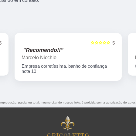
trando em contato.
☆☆☆☆☆
5
5
"Recomendo!!"
Marcelo Nicchio
Empresa corretíssima, banho de confiança
nota 10
 reprodução, parcial ou total, mesmo citando nossos links, é proibida sem a autorização do autor