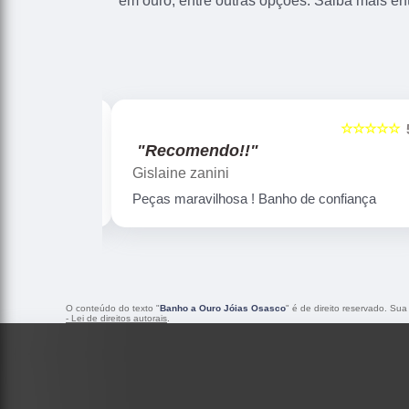
em ouro, entre outras opções. Saiba mais en
☆☆☆☆☆
☆☆☆☆☆
5
"Recomendo!!"
Gislaine zanini
Peças maravilhosa ! Banho de confiança
O conteúdo do texto "
Banho a Ouro Jóias Osasco
" é de direito reservado. Sua
- Lei de direitos autorais
.