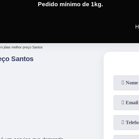
Pedido mínimo de 1kg.
(19)
3701-4682
(19)
99991-5
H
ro jóias melhor preço Santos
eço Santos