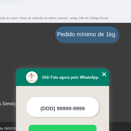
ação do autor. Crime de violação de direito autoral – artigo 184 do Código Penal
Pedido mínimo de 1kg.
Olá! Fale agora pelo WhatsApp.
s Serviços
 de 19/02/1998)