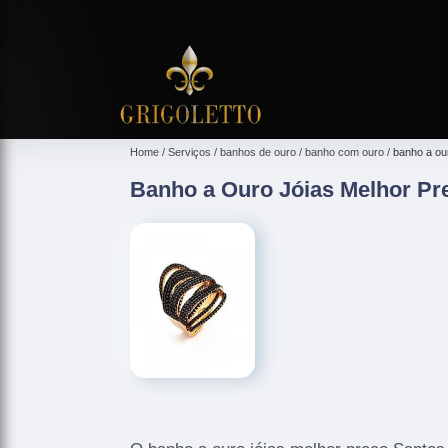
Home
Serviços
banhos de ouro
banho com ouro
banho a ou
Banho a Ouro Jóias Melhor Pr