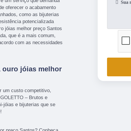
s é um serviço que demanda
 de oferecer o acabamento
anhados, como as bijuterias
esistência potencializada
ro jóias melhor preço Santos
ada, que é a mais comum,
acordo com as necessidades
 ouro jóias melhor
or um custo competitivo,
IGOLETTO – Brutos e
jóias e bijuterias que se
!
hor preço Santos? Conheça