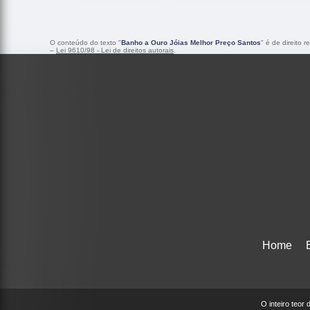
O conteúdo do texto "
Banho a Ouro Jóias Melhor Preço Santos
" é de direito 
–
Lei 9610/98 - Lei de direitos autorais
.
Home
O inteiro teor