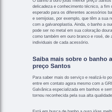
O banho a ouro jóias melhor preço Santo
delicadeza e conhecimento técnico, a fim
esperado para os diferentes acessórios b
e semijoias, por exemplo, que têm a sua r
com a galvanoplastia. Ainda, o banho a ou
pode ser no metal em sua coloração dour
como também em ouro branco e rosé, de 
individuais de cada acessório.
Saiba mais sobre o banho a
preço Santos
Para saber mais do serviço e realizá-lo p
entre em contato agora mesmo com a GR
Galvânica especializada em banhos e semi-
tornou reconhecida pela sua alta qualidade
Está em busca de banho a ouro jóias mel