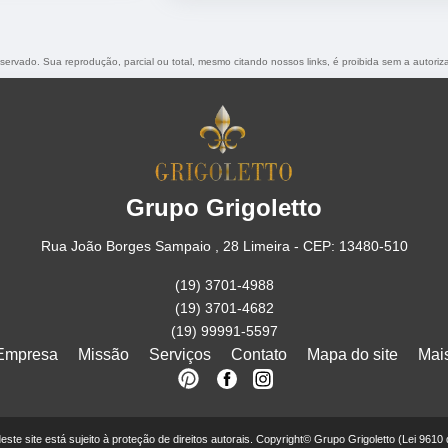
reservado. Sua reprodução, parcial ou total, mesmo citando nossos links, é proibida sem a autoriz
Grupo Grigoletto
Rua João Borges Sampaio , 28 Limeira - CEP: 13480-510
(19) 3701-4988
(19) 3701-4682
(19) 99991-5597
Empresa
Missão
Serviços
Contato
Mapa do site
Mai
 deste site está sujeito à proteção de direitos autorais. Copyright© Grupo Grigoletto (Lei 9610