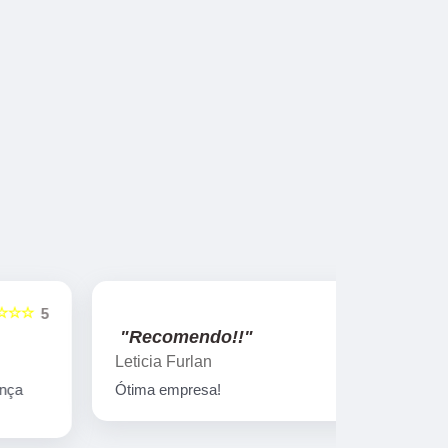
☆☆☆☆☆
5
"Recomendo!!"
"Recome
Leticia Furlan
Gislaine za
Ótima empresa!
Peças marav