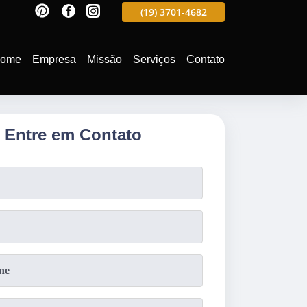
597
(19)
3701-4988
(19)
3701-4682
(19)
99991-5597
ome
Empresa
Missão
Serviços
Contato
Entre em Contato