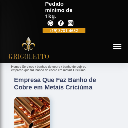
Pedido
mínimo de
1kg.
(19)
3701-4988
(19)
3701-4682
(19)
99991-5597
(
Home
Serviços
banhos de cobre
banho de cobre
empresa que faz banho de cobre em metais Criciúma
Empresa Que Faz Banho de
Cobre em Metais Criciúma