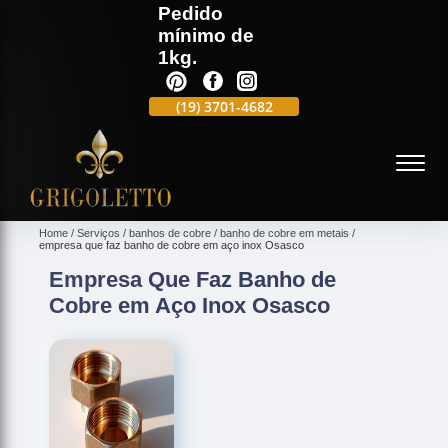
Pedido
mínimo de
1kg.
(19)
3701-4988
(19)
3701-4682
(19)
99991-5597
(
Home
Serviços
banhos de cobre
banho de cobre em metais
empresa que faz banho de cobre em aço inox Osasco
Empresa Que Faz Banho de
Cobre em Aço Inox Osasco