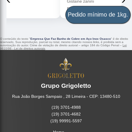
Gislaine zanini
Peças maravilhosa ! Banho de confiança
Pedido mínimo de 1kg.
O conteúdo do texto "
Empresa Que Faz Banho de Cobre em Aço Inox Osasco
" é de direito
reservado. Sua reprodução, parcial ou total, mesmo citando nossos links, é proibida sem a
autorização do autor. Crime de violação de direito autoral – artigo 184 do Código Penal –
Lei
9610/98 - Lei de direitos autorais
.
Grupo Grigoletto
Rua João Borges Sampaio , 28 Limeira - CEP: 13480-510
(19) 3701-4988
(19) 3701-4682
(19) 99991-5597