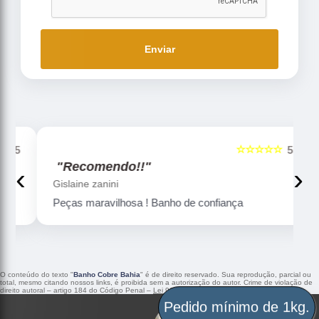
Enviar
☆☆☆☆☆
5
5
"Recomendo!!"
‹
›
Gislaine zanini
Peças maravilhosa ! Banho de confiança
O conteúdo do texto "
Banho Cobre Bahia
" é de direito reservado. Sua reprodução, parcial ou
total, mesmo citando nossos links, é proibida sem a autorização do autor. Crime de violação de
direito autoral – artigo 184 do Código Penal –
Lei 9610/98 - Lei de direitos autorais
.
Pedido mínimo de 1kg.