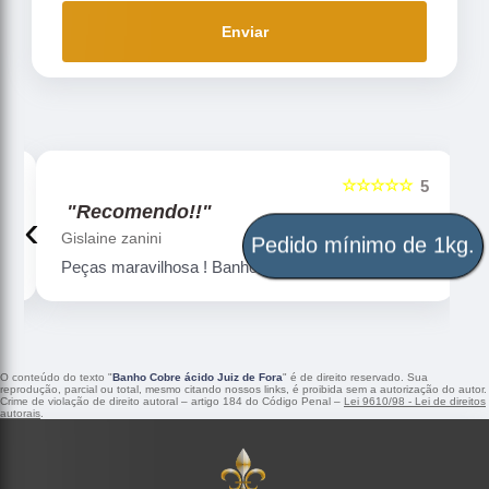
Enviar
☆☆☆☆☆
5
5
"Recomendo!!"
‹
›
Pedido mínimo de 1kg.
Gislaine zanini
Peças maravilhosa ! Banho de confiança
O conteúdo do texto "
Banho Cobre ácido Juiz de Fora
" é de direito reservado. Sua
reprodução, parcial ou total, mesmo citando nossos links, é proibida sem a autorização do autor.
Crime de violação de direito autoral – artigo 184 do Código Penal –
Lei 9610/98 - Lei de direitos
autorais
.