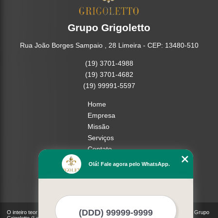
Grupo Grigoletto
Rua João Borges Sampaio , 28 Limeira - CEP: 13480-510
(19) 3701-4988
(19) 3701-4682
(19) 99991-5597
Home
Empresa
Missão
Serviços
Contato
Mapa do site
Olá! Fale agora pelo WhatsApp.
Mais Serviços
O inteiro teor deste site está sujeito à proteção de direitos autorais. Copyright© Grupo