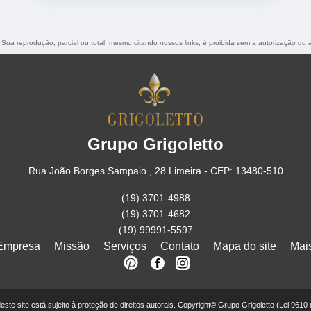
. Sua reprodução, parcial ou total, mesmo citando nossos links, é proibida sem a autorização do 
Grupo Grigoletto
Rua João Borges Sampaio , 28 Limeira - CEP: 13480-510
(19) 3701-4988
(19) 3701-4682
(19) 99991-5597
Empresa
Missão
Serviços
Contato
Mapa do site
Mai
 deste site está sujeito à proteção de direitos autorais. Copyright© Grupo Grigoletto (Lei 9610