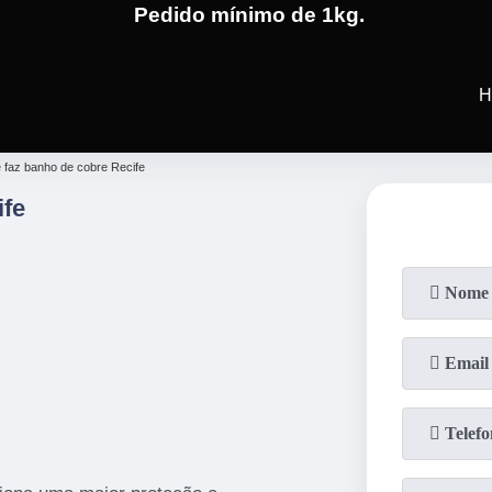
Pedido mínimo de 1kg.
(19)
3701-4682
(19)
99991-5
H
 faz banho de cobre Recife
ife