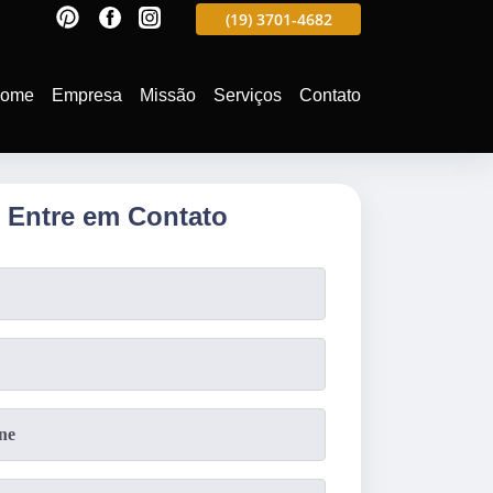
597
(19)
3701-4988
(19)
3701-4682
(19)
99991-5597
ome
Empresa
Missão
Serviços
Contato
Entre em Contato