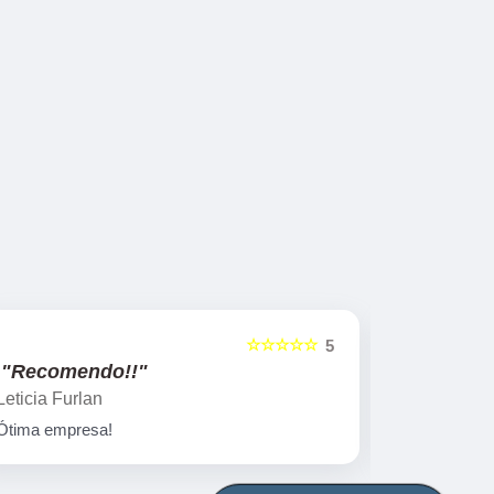
☆☆☆☆☆
5
"Recomendo!!"
"Recome
Leticia Furlan
Gislaine za
Ótima empresa!
Peças marav