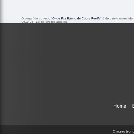
O conteúdo do texto "
Onde Faz Banho de Cobre Recife
" é de direito reservado
9610/98 - Lei de direitos autorais
.
Home
O inteiro teor