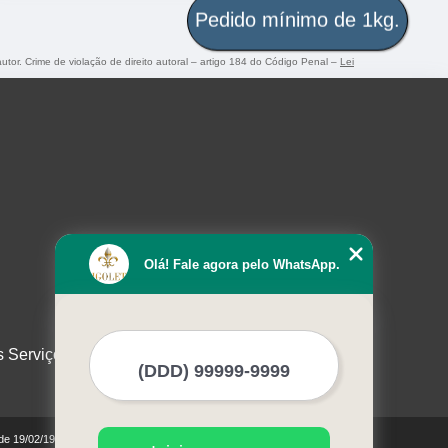
Pedido mínimo de 1kg.
autor. Crime de violação de direito autoral – artigo 184 do Código Penal –
Lei
Olá! Fale agora pelo WhatsApp.
s Serviços
 de 19/02/1998)