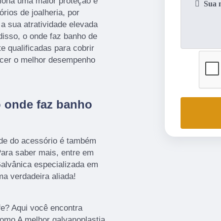
iona uma maior proteção e
rios de joalheria, por
a sua atratividade elevada
isso, o onde faz banho de
e qualificadas para cobrir
recer o melhor desempenho
o onde faz banho
ade do acessório é também
Para saber mais, entre em
lvânica especializada em
ma verdadeira aliada!
fe? Aqui você encontra
como A melhor galvanoplastia