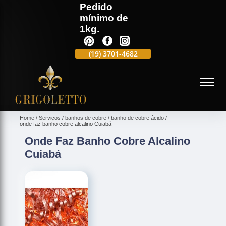
Pedido
mínimo de
1kg.
(19)
3701-4988
(19)
3701-4682
(19)
99991-5597
(
Home
Serviços
banhos de cobre
banho de cobre ácido
onde faz banho cobre alcalino Cuiabá
Onde Faz Banho Cobre Alcalino
Cuiabá