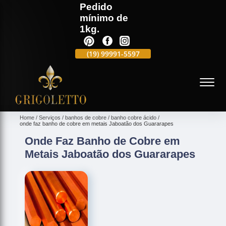
Pedido
mínimo de
1kg.
(19)
3701-4682
(19)
99991-5597
(19)
3701-4988
(
Home
Serviços
banhos de cobre
banho cobre ácido
onde faz banho de cobre em metais Jaboatão dos Guararapes
Onde Faz Banho de Cobre em
Metais Jaboatão dos Guararapes