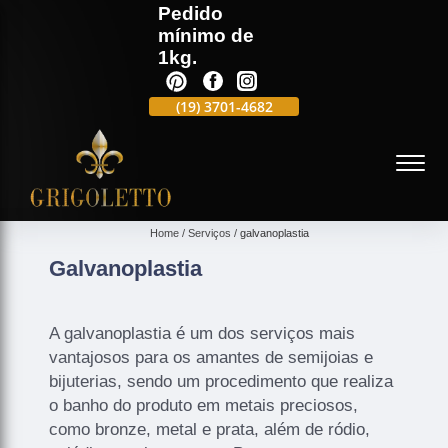
Pedido
mínimo de
1kg.
(19)
3701-4988
(19)
3701-4682
(19)
99991-5597
(
Home
Serviços
galvanoplastia
Galvanoplastia
A galvanoplastia é um dos serviços mais
vantajosos para os amantes de semijoias e
bijuterias, sendo um procedimento que realiza
o banho do produto em metais preciosos,
como bronze, metal e prata, além de ródio,