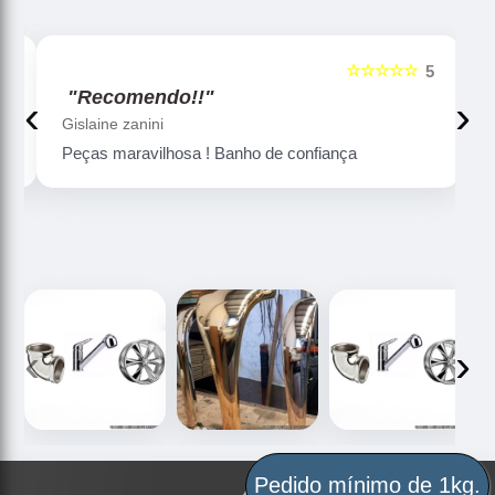
☆☆☆☆☆
5
5
"Recomendo!!"
‹
›
Gislaine zanini
Peças maravilhosa ! Banho de confiança
‹
›
Pedido mínimo de 1kg.