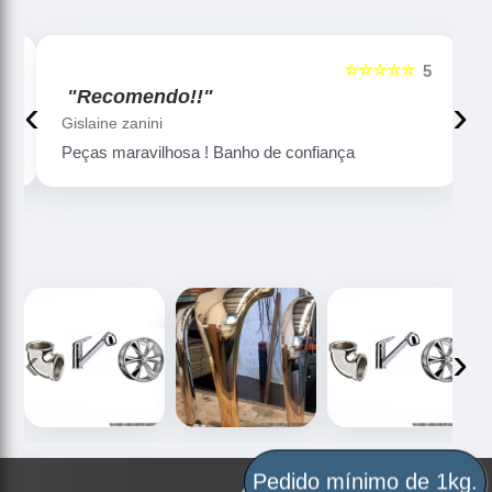
☆☆☆☆☆
5
5
"Recomendo!!"
‹
›
Gislaine zanini
Peças maravilhosa ! Banho de confiança
‹
›
Pedido mínimo de 1kg.