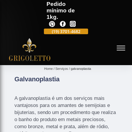
Pedido
mínimo de
1kg.
(19)
3701-4988
(19)
3701-4682
(19)
99991-5597
(
Home
Serviços
galvanoplastia
Galvanoplastia
A galvanoplastia é um dos serviços mais
vantajosos para os amantes de semijoias e
bijuterias, sendo um procedimento que realiza
o banho do produto em metais preciosos,
como bronze, metal e prata, além de ródio,