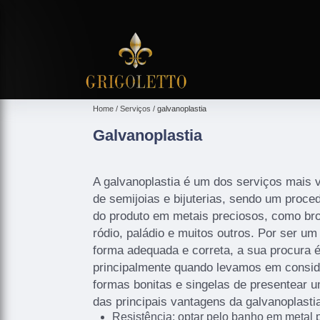
Home
Serviços
galvanoplastia
Galvanoplastia
A galvanoplastia é um dos serviços mais 
de semijoias e bijuterias, sendo um proce
do produto em metais preciosos, como bro
ródio, paládio e muitos outros. Por ser u
forma adequada e correta, a sua procura 
principalmente quando levamos em consid
formas bonitas e singelas de presentear
das principais vantagens da galvanoplasti
Resistência: optar pelo banho em metal 