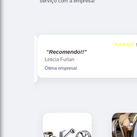
serviço com a empresa!
☆☆☆☆☆
☆☆☆☆☆
5
"Recomendo!!"
Gislaine zanini
Peças maravilhosa ! Banho de confiança