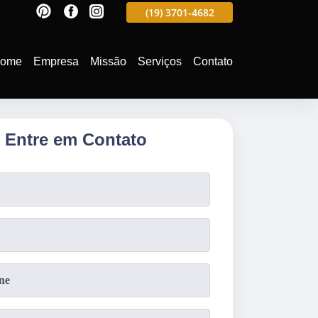
597
(19)
3701-4988
(19)
3701-4682
(19)
99991-5597
ome
Empresa
Missão
Serviços
Contato
Entre em Contato