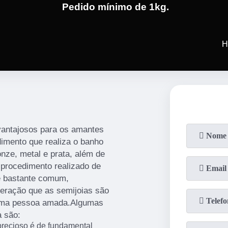
Pedido mínimo de 1kg.
(19)
3701-4682
(19)
99991-5
H
vantajosos para os amantes
dimento que realiza o banho
nze, metal e prata, além de
m procedimento realizado de
é bastante comum,
eração que as semijoias são
 uma pessoa amada.Algumas
a são:
precioso é de fundamental