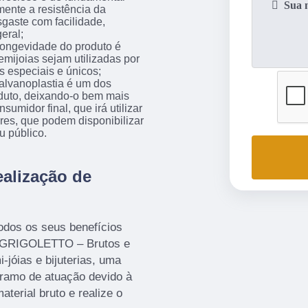
ente a resistência da
sgaste com facilidade,
eral;
 longevidade do produto é
mijoias sejam utilizadas por
 especiais e únicos;
galvanoplastia é um dos
oduto, deixando-o bem mais
sumidor final, que irá utilizar
es, que podem disponibilizar
u público.
ealização de
odos os seus benefícios
 GRIGOLETTO – Brutos e
jóias e bijuterias, uma
 ramo de atuação devido à
aterial bruto e realize o